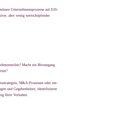
 müssen Un­ter­neh­mens­pro­zesse auf Ef­fi­
­si­ver, aber we­nig wert­schöpfen­der
eh­mens­tei­len? Macht ein Börsen­gang
erten?
ums­stra­te­gien, M&A-Pro­zes­sen oder ent­
en und Ge­ge­ben­hei­ten, iden­ti­fi­zie­ren
ng Ih­rer Vor­ha­ben.