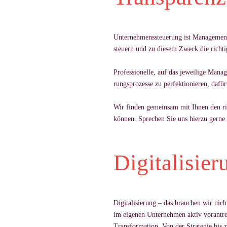
Un­ter­neh­mens­steue­rung ist Ma­nage­men
steu­ern und zu die­sem Zweck die rich­ti­
Pro­fes­sio­nelle, auf das je­wei­lige Ma­na
rungs­pro­zesse zu per­fek­tio­nie­ren, dafü
Wir fin­den ge­mein­sam mit Ih­nen den ri
können. Spre­chen Sie uns hierzu gerne
Digitalisie
Di­gi­ta­li­sie­rung – das brau­chen wir ni
im ei­ge­nen Un­ter­neh­men ak­tiv vor­an­t
Trans­for­ma­tion. Von der Stra­te­gie bis 