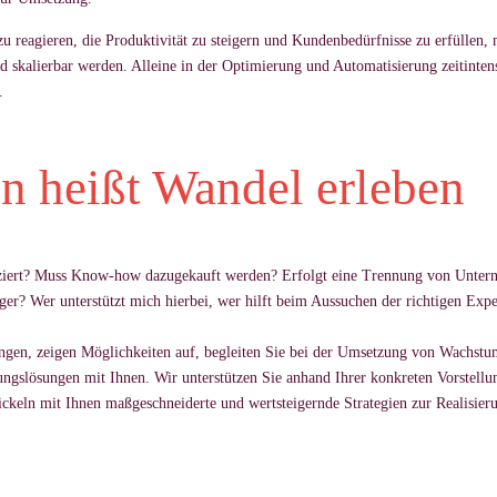
u rea­gie­ren, die Pro­duk­ti­vität zu stei­gern und Kun­den­bedürf­nisse zu erfüllen,
ka­lier­bar wer­den. Al­leine in der Op­ti­mie­rung und Au­to­ma­ti­sie­rung zeit­in­ten
.
 heißt Wandel erleben
ziert? Muss Know-how da­zu­ge­kauft wer­den? Er­folgt eine Tren­nung von Un­ter­n
ol­ger? Wer unterstützt mich hierbei, wer hilft beim Aussuchen der richtigen Exp
­lun­gen, zei­gen Möglich­kei­ten auf, be­glei­ten Sie bei der Um­set­zung von Wachs­t
ungslösun­gen mit Ih­nen. Wir un­terstützen Sie an­hand Ih­rer kon­kre­ten Vor­stel­lun­g
keln mit Ih­nen maßge­schnei­derte und wert­stei­gernde Stra­te­gien zur Rea­li­sie­ru