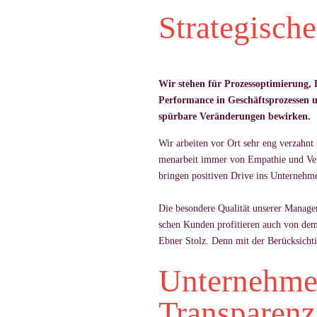
Strategisch
Wir stehen für Prozessoptimierung, 
Performance in Geschäftsprozessen u
spürbare Veränderungen bewirken.
Wir ar­bei­ten vor Ort sehr eng ver­zah
men­ar­beit im­mer von Em­pa­thie und Ve
brin­gen po­si­ti­ven Drive ins Un­ter­ne
Die be­son­dere Qua­lität un­se­rer Ma­nage­
schen Kun­den pro­fi­tie­ren auch von dem 
Eb­ner Stolz. Denn mit der Berück­sich­ti­
Unternehmen
Transparenz