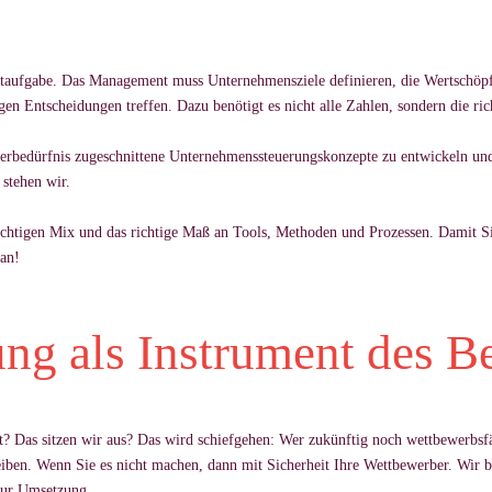
t­auf­gabe. Das Ma­nage­ment muss Un­ter­neh­mens­ziele de­fi­nie­ren, die Wert­schöpf
gen Ent­schei­dun­gen tref­fen. Dazu benötigt es nicht alle Zah­len, son­dern die rich
­ger­bedürf­nis zu­ge­schnit­tene Un­ter­neh­mens­steue­rungs­kon­zepte zu ent­wi­ckeln u
r stehen wir.
ch­ti­gen Mix und das rich­tige Maß an Tools, Me­tho­den und Pro­zes­sen. Da­mit Si
 an!
rung als Instrument des 
cht? Das sit­zen wir aus? Das wird schief­ge­hen: Wer zukünf­tig noch wett­be­werbsfäh
rei­ben. Wenn Sie es nicht ma­chen, dann mit Si­cher­heit Ihre Wett­be­wer­ber. Wir be­g
zur Um­set­zung.