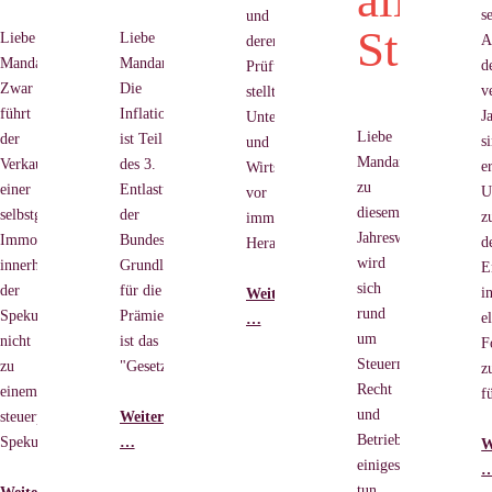
uern
alle
se
und
Steuer
Liebe
Liebe
A
deren
Mandanten,
Mandanten,
d
Prüfung
Zwar
Die
v
stellt
führt
Inflationsausgleichsprämie
J
Unternehmen
Liebe
der
ist Teil
s
und
Mandanten,auch
Verkauf
des 3.
e
Wirtschaftsprüfende
zu
einer
Entlastungspakets
U
vor
diesem
selbstgenutzten
der
z
immense
Jahreswechsel
Immobilie
Bundesregierung.
d
Herausforderungen.
wird
innerhalb
Grundlage
E
sich
der
für die
i
Weiterlesen
rund
e
Spekulationsfrist
Prämie
Die
e
…
um
nicht
ist das
neue
F
Steuern,
zu
"Gesetz
Nachhaltigkeitsberichterstattung
z
Recht
einem
f
und
steuerpflichtigen
Weiterlesen
Betriebswirtschaft
BDD
Spekulationsgewinn.
…
W
einiges
Kompakt:
tun.
Inflationsausgleichsprämie