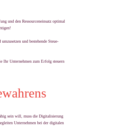
ung und den Res­sour­cen­ein­satz op­ti­mal
­ti­gen!
nd um­zu­set­zen und be­ste­hende Steue­
e Ihr Un­ter­neh­men zum Er­folg steu­ern
Bewahrens
ig sein will, muss die Di­gi­ta­li­sie­rung
lei­ten Un­ter­neh­men bei der di­gi­ta­len