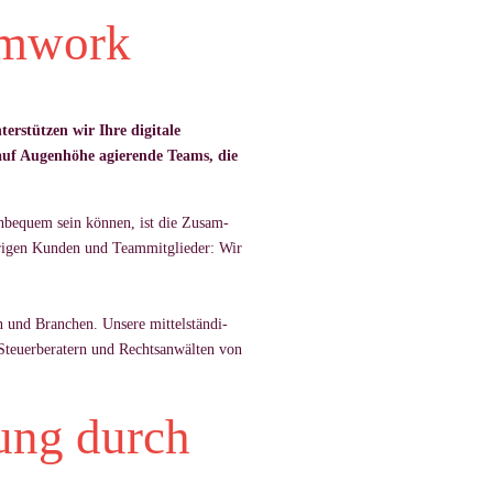
eamwork
erstützen wir Ihre digitale
auf Augenhöhe agierende Teams, die
n­be­quem sein können, ist die Zu­sam­
i­gen Kun­den und Team­mit­glie­der: Wir
nen und Bran­chen. Un­sere mit­telständi­
 Steu­er­be­ra­tern und Rechts­anwälten von
ung durch