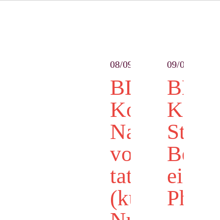
08/09
09/06
BDD
BDD
Kompakt:
Komp
Nach
Steue
von
Beha
tatsächliche
einer
(kürzeren)
Photo