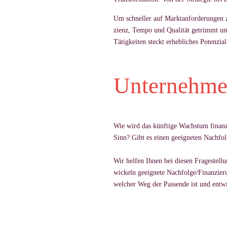
Um schnel­ler auf Markt­an­for­de­run­gen z
zi­enz, Tempo und Qua­lität ge­trimmt und s
Tätig­kei­ten steckt er­heb­li­ches Po­ten­zial
Unternehmen
Wie wird das künf­tige Wachs­tum fi­nan­
Sinn? Gibt es einen ge­eig­ne­ten Nach­f
Wir hel­fen Ih­nen bei die­sen Fra­ge­stel
wi­ckeln ge­eig­nete Nach­folge/Fi­nan­zie­r
wel­cher Weg der Pas­sende ist und ent­wi­c